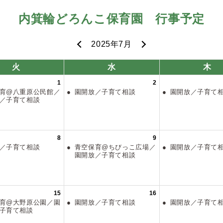
内箕輪どろんこ保育園
行事予定
2025年7月
火
水
木
1
2
育@八重原公民館／
園開放／子育て相談
園開放／子育
放／子育て相談
8
9
放／子育て相談
青空保育@ちびっこ広場／
園開放／子育
園開放／子育て相談
15
16
育@大野原公園／園
園開放／子育て相談
園開放／子育
／子育て相談