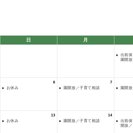
日
月
出前保
園開
6
7
お休み
園開放／子育て相談
園開
13
14
お休み
園開放／子育て相談
出前保
開放