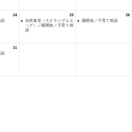
24
25
26
て相談
自然食堂（スクランブルエ
園開放／子育て相談
ッグ）／園開放／子育て相
談
31
て相談