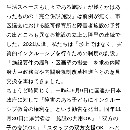
生活スペースも
別々である施設」が幾らかはあ
ったものの「完全併設施設」
は前例が無く、
市
区議会における認可保育所と障害者施設の予算
の出どころも異な
る施設の立上は障壁の連続で
した。2021以降、私たちは「
形上ではなく、実
質的インクルーシブを行うための制度の創設」
「
施設要件の緩和・区画壁の撤去」
を求め内閣
府大臣政務官や内閣府規制改革推進室との意見
交換を重
ねてきました。
ちょうど時同じく、一昨年9月9日に国連が日本
政府に対して「
障害のある子どもにインクルー
シブ教育の権利を」
という勧告を発出。同年11
月30日に厚労省は「
施設の共用OK」「双方の
子の交流OK」「
スタッフの双方支援OK」へと