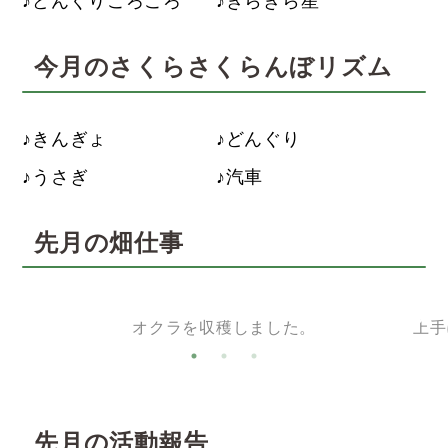
どんぐりころころ
きらきら星
今月のさくらさくらんぼリズム
きんぎょ
どんぐり
うさぎ
汽車
先月の畑仕事
。
オクラを収穫しました。
上手
先月の活動報告