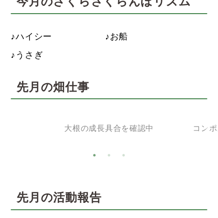
今月のさくらさくらんぼリズム
ハイシー
お船
うさぎ
先月の畑仕事
す
大根の成長具合を確認中
コンポ
先月の活動報告