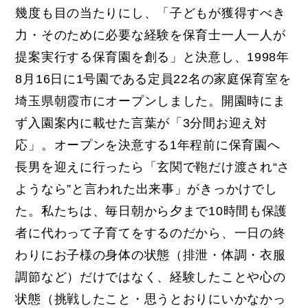
幾度も目の当たりにし、「子どもが獲得すべき
力・そのために必要な経験を保育士一人一人が
提案実行する保育園を創る」と決意し、1998年
8月16日に1号園である定員22名の家庭保育室を
埼玉県朝霞市にオープンしました。開園時にま
ず入園案内に載せた言葉が「3分間お迎え対
応」。オープンを決意する1年程前に保育園へ
長男を迎えに行ったら「玄関で鞄だけ渡され“さ
ようなら”と言われた出来事」がきっかけでし
た。私たちは、毎日朝から夕まで10時間も保護
者に代わって子育てをするのだから、一日の終
わりにお子様の身体の状態（排泄・体調・衣服
調節など）だけではなく、経験したことや心の
状態（挑戦したこと・思うとおりにいかなかっ