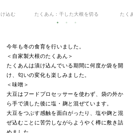
漬け込む
たくあん：干した大根を切る
たく
今年も冬の食育を行いました。
＜自家製大根のたくあん＞
たくあんは漬け込んでいる期間に何度か袋を開
け、匂いの変化も楽しみました。
＜味噌＞
大豆はフードプロセッサーを使わず、袋の外か
ら手で潰した後に塩・麹と混ぜています。
大豆をつぶす感触を面白がったり、塩や麹と混
ぜ込むことに苦労しながらようやく樽に敷き詰
めました。