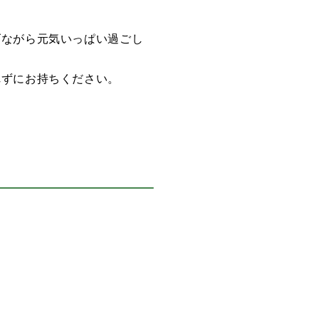
げながら元気いっぱい過ごし
れずにお持ちください。
支柱たて