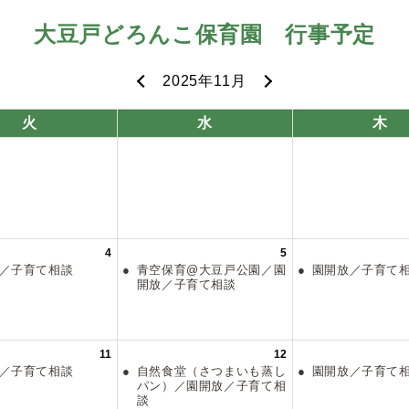
大豆戸どろんこ保育園
行事予定
2025年11月
火
水
木
4
5
放／子育て相談
青空保育@大豆戸公園／園
園開放／子育
開放／子育て相談
11
12
放／子育て相談
自然食堂（さつまいも蒸し
園開放／子育
パン）／園開放／子育て相
談