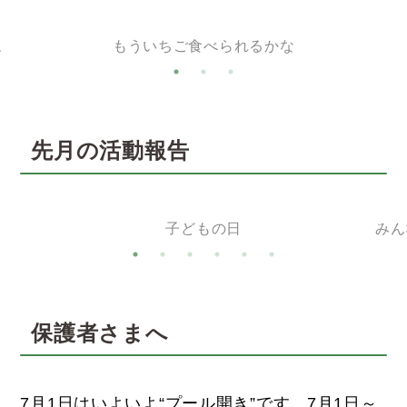
ね
もういちご食べられるかな
先月の活動報告
子どもの日
みん
保護者さまへ
7月1日はいよいよ“プール開き”です。7月1日～