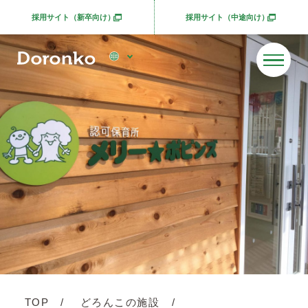
採用サイト（新卒向け）
採用サイト（中途向け）
別ウィンドウで開きます
別ウィンドウで開きま
TOP
どろんこの施設