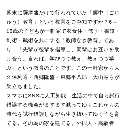
幕末に薩摩藩だけで行われていた「郷中（ごじ
ゅう）教育」という教育をご存知ですか？6～
15歳の子どもが一軒家で衣食住・儒学・書道・
剣術・武術を共にする「教師なき教育」であ
り、「先輩が後輩を指導し、同輩はお互いを助
け合う。言わば、学びつつ教え、教えつつ学
ぶ」という教育のことです。この一軒家から大
久保利通・西郷隆盛・東郷平八郎・大山厳らが
巣立ちました。
スマホにSNSに人工知能…生活の中で自ら試行
錯誤する機会がますます減ってゆくこれからの
時代を試行錯誤しながら生き抜いてゆく子を育
てる。その為の家を建てる。外国人・高齢者・