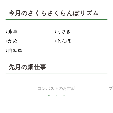
今月のさくらさくらんぼリズム
糸車
うさぎ
かめ
とんぼ
自転車
先月の畑仕事
コンポストのお世話
プ