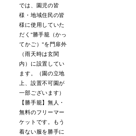
では、園児の皆
様・地域住民の皆
様に使用していた
だく"勝手籠（かっ
てかご）"を門扉外
（雨天時は玄関
内）に設置してい
ます。（園の立地
上、設置不可園が
一部ございます）
【勝手籠】無人・
無料のフリーマー
ケットです。もう
着ない服を勝手に