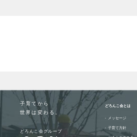
When autocomplete results are available use up and do
子育てから
どろんこ会とは
世界は変わる。
メッセージ
子育て方針
どろんこ会グループ