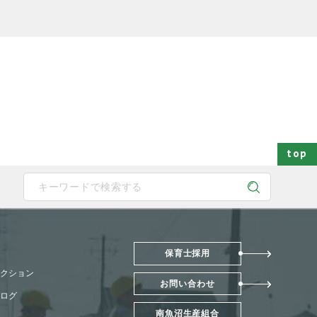
top
 device users, explore by touch or with swipe gestures.
保育士採用
クション
お問い合わせ
ログ
南魚沼生産組合