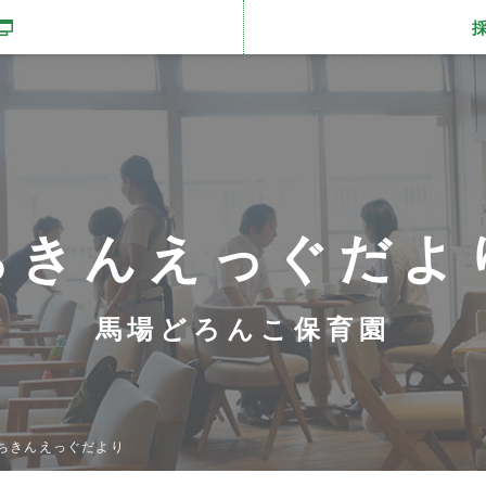
開きます
ちきんえっぐだよ
馬場どろんこ保育園
ちきんえっぐだより