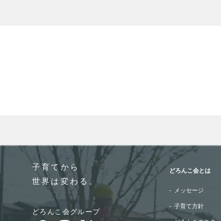
When autocomplete results are available use up and do
子育てから
どろんこ会とは
世界は変わる。
メッセージ
子育て方針
どろんこ会グループ