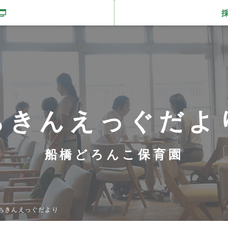
開きます
ちきんえっぐだよ
船橋どろんこ保育園
ちきんえっぐだより