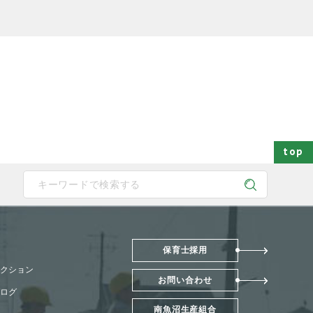
top
 device users, explore by touch or with swipe gestures.
保育士採用
クション
お問い合わせ
ログ
南魚沼生産組合