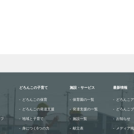
wn arrows to review and enter to go to the desired page. Touch
どろんこの子育て
施設・サービス
最新情報
どろんこの保育
保育園の一覧
どろんこア
どろんこの発達支援
発達支援の一覧
どろんこブ
ッフ
地域と子育て
施設一覧
お知らせ
身につく6つの力
献立表
メディア掲