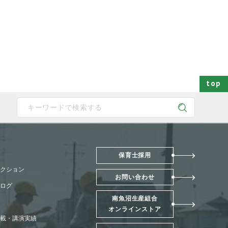
top
 device users, explore by touch or with swipe gestures.
保育士採用
クション
お問い合わせ
ログ
南魚沼生産組合
オンラインストア
載・講演実績