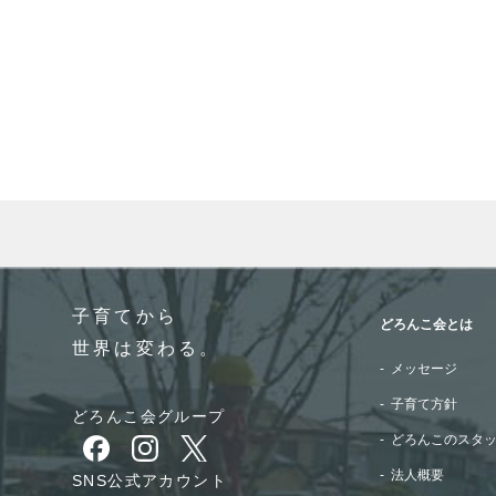
When autocomplete results are available use up and do
子育てから
どろんこ会とは
世界は変わる。
メッセージ
子育て方針
どろんこ会グループ
どろんこのスタ
別ウィンドウで開きます
別ウィンドウで開きます
別ウィンドウで開きます
法人概要
SNS公式アカウント