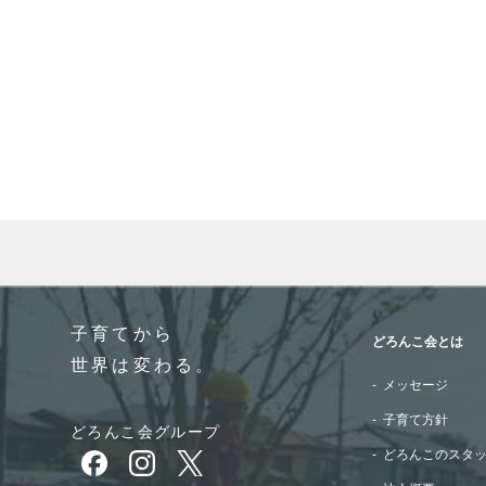
When autocomplete results are available use up and do
子育てから
どろんこ会とは
世界は変わる。
メッセージ
子育て方針
どろんこ会グループ
どろんこのスタ
別ウィンドウで開きます
別ウィンドウで開きます
別ウィンドウで開きます