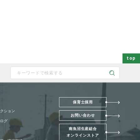
top
 device users, explore by touch or with swipe gestures.
保育士採用
クション
お問い合わせ
ログ
南魚沼生産組合
オンラインストア