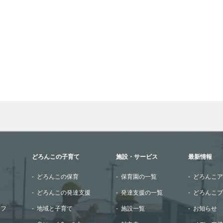
wn arrows to review and enter to go to the desired page. Touch
どろんこの子育て
施設・サービス
最新情報
どろんこの保育
保育園の一覧
どろんこア
どろんこの発達支援
発達支援の一覧
どろんこブ
ッフ
地域と子育て
施設一覧
お知らせ