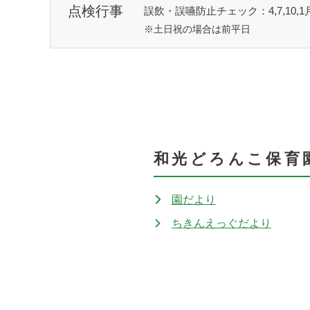
点検行事
誤飲・誤嚥防止チェック：4,7,10,1
※土日祝の場合は前平日
和光どろんこ保育
園だより
ちきんえっぐだより