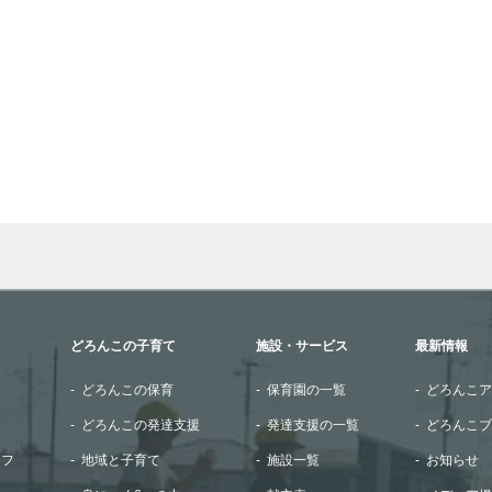
wn arrows to review and enter to go to the desired page. Touch
どろんこの子育て
施設・サービス
最新情報
どろんこの保育
保育園の一覧
どろんこア
どろんこの発達支援
発達支援の一覧
どろんこブ
ッフ
地域と子育て
施設一覧
お知らせ