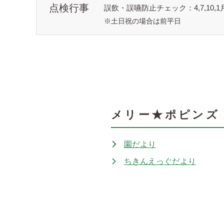
点検行事
誤飲・誤嚥防止チェック：4,7,10,1
※土日祝の場合は前平日
メリー★ポピンズ
園だより
ちきんえっぐだより