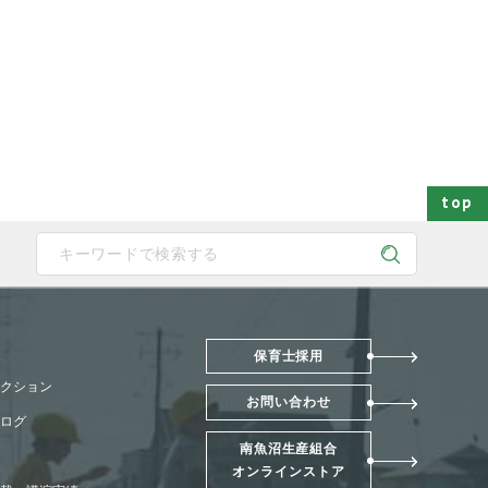
top
 device users, explore by touch or with swipe gestures.
保育士採用
クション
お問い合わせ
ログ
南魚沼生産組合
オンラインストア