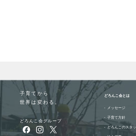
When autocomplete results are available use up and do
子育てから
どろんこ会とは
世界は変わる。
メッセージ
子育て方針
どろんこ会グループ
どろんこのスタ
別ウィンドウで開きます
別ウィンドウで開きます
別ウィンドウで開きます