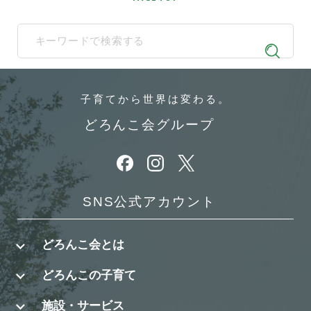
When autocomplete results are available use up and down arrows t
子育てから
世界は変わる。
どろんこ会グループ
別ウィンドウで開きます
別ウィンドウで開きます
別ウィンドウで開きます
SNS公式アカウント
どろんこ会とは
どろんこの子育て
施設・サービス