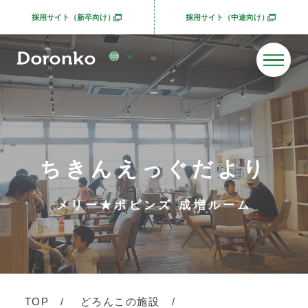
採用サイト（新卒向け）
採用サイト（中途向け）
別ウィンドウで開きます
別ウィンドウで開きま
ちきんえっぐだより
メリー★ポピンズ 成増ルーム
TOP
どろんこの施設