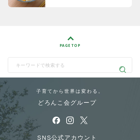
PAGE TOP
When autocomplete results are available use up and down arrows t
子育てから
世界は変わる。
どろんこ会グループ
別ウィンドウで開きます
別ウィンドウで開きます
別ウィンドウで開きます
SNS公式アカウント