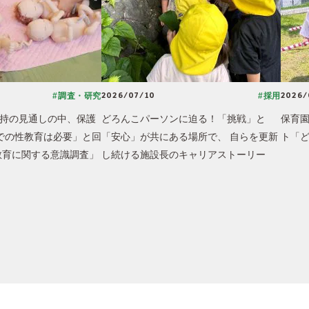
2026/07/10
2026/
#調査・研究
#採用
持の見通しの中、保護
どろんこパーソンに迫る！「挑戦」と
保育
での性教育は必要」と回
「安心」が共にある場所で、 自らを更新
ト「
教育に関する意識調査」
し続ける施設長のキャリアストーリー