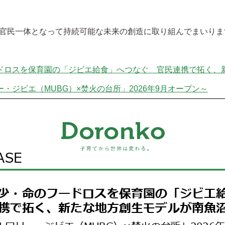
官民一体となって持続可能な未来の創造に取り組んでまいりま
ドロスを保育園の「ジビエ給食」へつなぐ 官民連携で拓く、
・ジビエ（MUBG）×焚火の台所」2026年9月オープン～