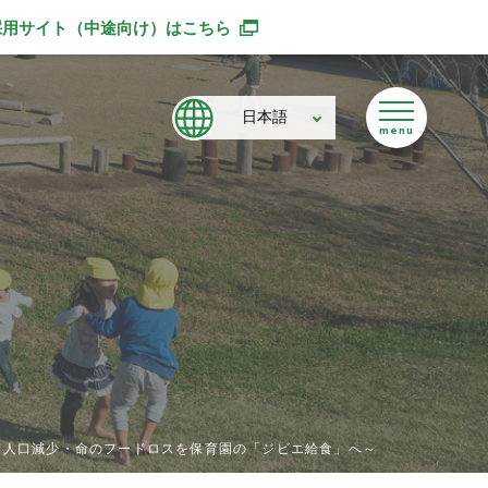
採用サイト（中途向け）
はこちら
別ウィンドウで開きます
日本語
害・人口減少・命のフードロスを保育園の「ジビエ給食」へ～