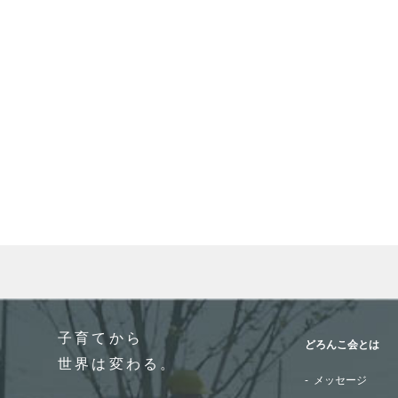
When autocomplete results are available use up and do
子育てから
どろんこ会とは
世界は変わる。
メッセージ