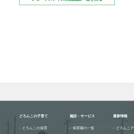
wn arrows to review and enter to go to the desired page. Touch
どろんこの子育て
施設・サービス
最新情報
どろんこの保育
保育園の一覧
どろんこア