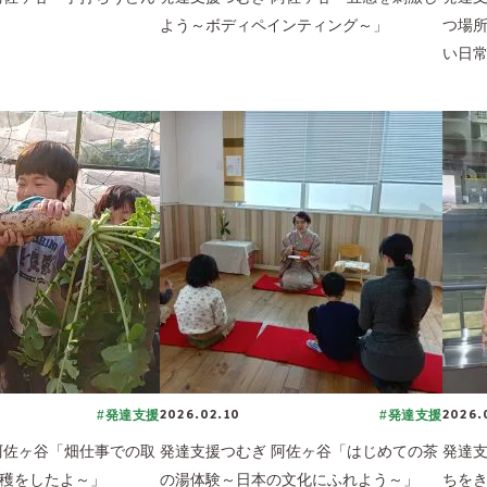
よう～ボディペインティング～」
つ場
い日
2026.02.10
2026.
#発達支援
#発達支援
阿佐ヶ谷「畑仕事での取
発達支援つむぎ 阿佐ヶ谷「はじめての茶
発達支
穫をしたよ～」
の湯体験～日本の文化にふれよう～」
ちを