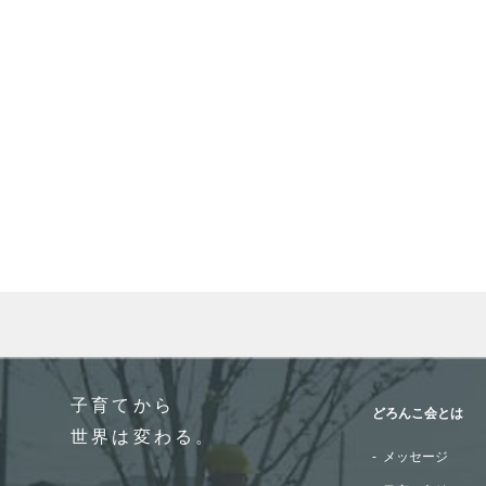
When autocomplete results are available use up and do
子育てから
どろんこ会とは
世界は変わる。
メッセージ