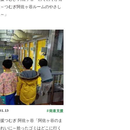
所～つむぎ阿佐ヶ谷ルームのやさし
常～」
01.13
#発達支援
援つむぎ 阿佐ヶ谷「阿佐ヶ谷のま
きれいに～拾ったゴミはどこに行く