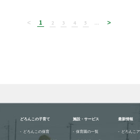
1
<
>
2
3
4
5
...
wn arrows to review and enter to go to the desired page. Touch
どろんこの子育て
施設・サービス
最新情報
どろんこの保育
保育園の一覧
どろんこア