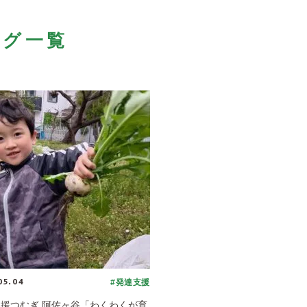
ログ一覧
05.04
#発達支援
援つむぎ 阿佐ヶ谷「わくわくが育