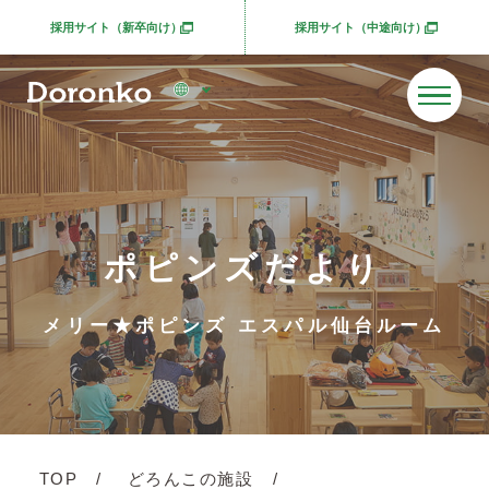
採用サイト（新卒向け）
採用サイト（中途向け）
別ウィンドウで開きます
別ウィンドウで開きま
ポピンズだより
メリー★ポピンズ エスパル仙台ルーム
TOP
どろんこの施設