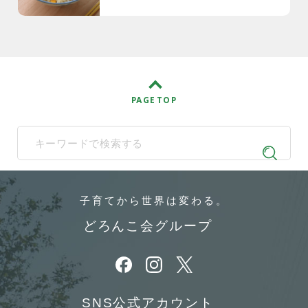
PAGE TOP
When autocomplete results are available use up and down arrows t
子育てから
世界は変わる。
どろんこ会グループ
別ウィンドウで開きます
別ウィンドウで開きます
別ウィンドウで開きます
SNS公式アカウント