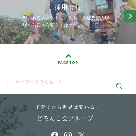
採用情報
想いある人とともに、保育・発達支援の現
場から日本を変えてゆきたい。
PAGE TOP
When autocomplete results are available use up and down arrows t
子育てから
世界は変わる。
どろんこ会グループ
別ウィンドウで開きます
別ウィンドウで開きます
別ウィンドウで開きます