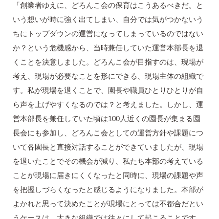
「創業者ゆえに、どろんこ会の保育はこうあるべきだ。と
いう想いが時に強く出てしまい、自分では気がつかないう
ちにトップダウンの運営になってしまっているのではない
か？という危機感から、当時兼任していた運営本部長を退
くことを決意しました。どろんこ会が目指すのは、現場が
考え、現場が必要なことを形にできる、現場主体の組織で
す。私が現場を退くことで、園長や職員ひとりひとりが自
ら声を上げやすくなるのでは？と考えました。しかし、運
営本部長を兼任していた頃は100人近くの園長が集まる園
長会にも参加し、どろんこ会としての運営方針や課題につ
いて各園長と直接対話することができていましたが、現場
を退いたことでその機会が減り、私たち本部の考えている
ことが現場に届きにくくなったと同時に、現場の課題や声
を把握しづらくなったと感じるようになりました。本部が
よかれと思って決めたことが現場にとっては不都合だとい
うケースは、大きな組織では往々にして起こることです。