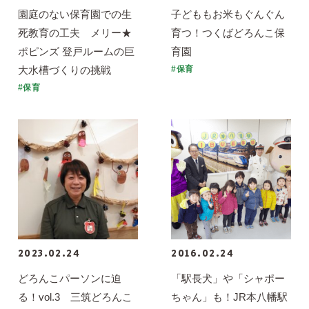
園庭のない保育園での生
子どももお米もぐんぐん
死教育の工夫 メリー★
育つ！つくばどろんこ保
ポピンズ 登戸ルームの巨
育園
大水槽づくりの挑戦
#保育
#保育
2023.02.24
2016.02.24
どろんこパーソンに迫
「駅長犬」や「シャポー
る！vol.3 三筑どろんこ
ちゃん」も！JR本八幡駅