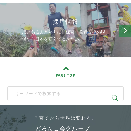
採用情報
想いある人とともに、保育・発達支援の現
場から日本を変えてゆきたい。
PAGE TOP
When autocomplete results are available use up and down arrows t
子育てから
世界は変わる。
どろんこ会グループ