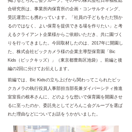
掲げるどろんこ会グループ。その中の株式会社日本福祉総
合研究所は、事業所内保育所の企画・コンサルティング、
受託運営にも携わっています。「社員の子どもをただ預か
るのではなく、よい保育を提供できる場を作りたい」と考
えるクライアント企業様からご依頼いただき、共に園づく
りを行ってきました。今回取材したのは、2017年に開園し
た、株式会社ビックカメラ様の企業主導型保育園「Bic
Kids（ビックキッズ）」（東京都豊島区池袋）。前編と後
編の2回に分けてお伝えします。
前編では、Bic Kidsの立ち上げから関わってこられたビッ
クカメラの執行役員人事部担当部長兼ダイバーシティ推進
室室長の根本さんに、どのような想いで保育園を開園させ
るに至ったのか、委託先としてどろんこ会グループを選ば
れた理由などについてお話をうかがいました。