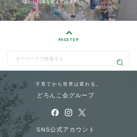
場から日本を変えてゆきたい。
PAGE TOP
When autocomplete results are available use up and down arrows t
子育てから
世界は変わる。
どろんこ会グループ
別ウィンドウで開きます
別ウィンドウで開きます
別ウィンドウで開きます
SNS公式アカウント