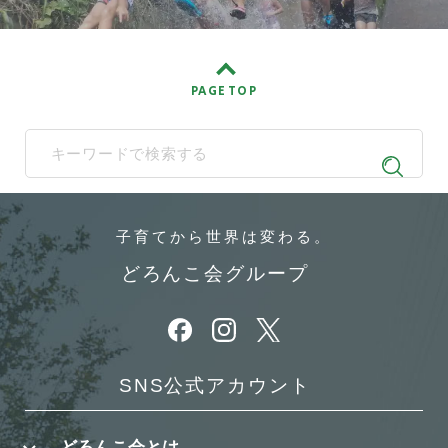
PAGE TOP
When autocomplete results are available use up and down arrows t
子育てから
世界は変わる。
どろんこ会グループ
別ウィンドウで開きます
別ウィンドウで開きます
別ウィンドウで開きます
SNS公式アカウント
どろんこ会とは