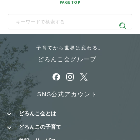
PAGE TOP
When autocomplete results are available use up and down arrows t
子育てから
世界は変わる。
どろんこ会グループ
別ウィンドウで開きます
別ウィンドウで開きます
別ウィンドウで開きます
SNS公式アカウント
どろんこ会とは
どろんこの子育て