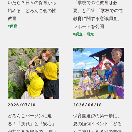
いたら？日々の保育から
「学校での性教育は必
始める、どろんこ会の性
要」と回答 「学校での性
教育
教育に関する意識調査」
レポートを公開
#保育
#調査・研究
2026/07/10
2026/06/18
どろんこパーソンに迫
保育園選びの第一歩に、
る！「挑戦」と「安心」
夏の恒例イベント「どろ
が共にある場所で、 自ら
んこ祭り」を各地で開催