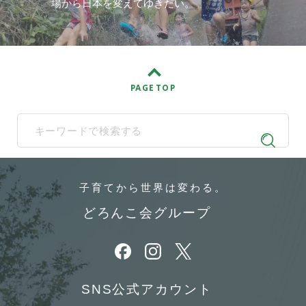
場から日本を変えてゆきたい。
PAGE TOP
When autocomplete results are available use up and down arrows t
子育てから
世界は変わる。
どろんこ会グループ
別ウィンドウで開きます
別ウィンドウで開きます
別ウィンドウで開きます
SNS公式アカウント