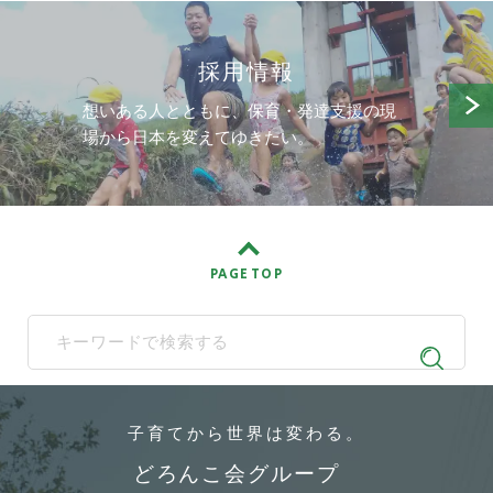
採用情報
想いある人とともに、保育・発達支援の現
場から日本を変えてゆきたい。
PAGE TOP
When autocomplete results are available use up and down arrows t
子育てから
世界は変わる。
どろんこ会グループ