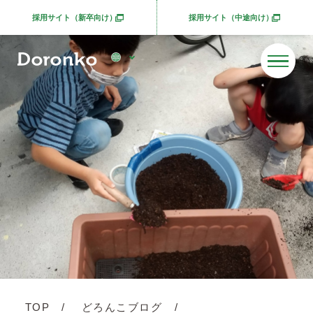
採用サイト（新卒向け）
採用サイト（中途向け）
別ウィンドウで開きます
別ウィンドウで開きま
TOP
どろんこブログ