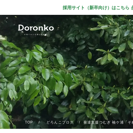
採用サイト（新卒向け）
はこちら
別ウィンドウで
TOP
どろんこブログ
発達支援つむぎ 袖ケ浦「そ