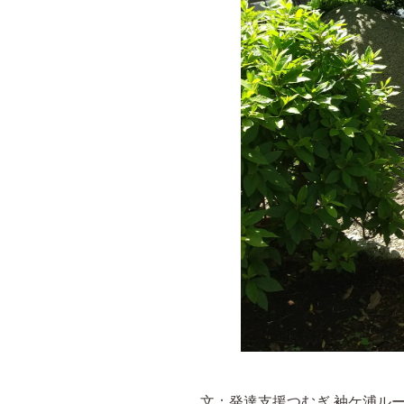
文：発達支援つむぎ 袖ケ浦ル