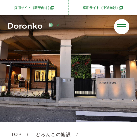
採用サイト（新卒向け）
採用サイト（中途向け）
別ウィンドウで開きます
別ウィンドウで開きま
TOP
どろんこの施設