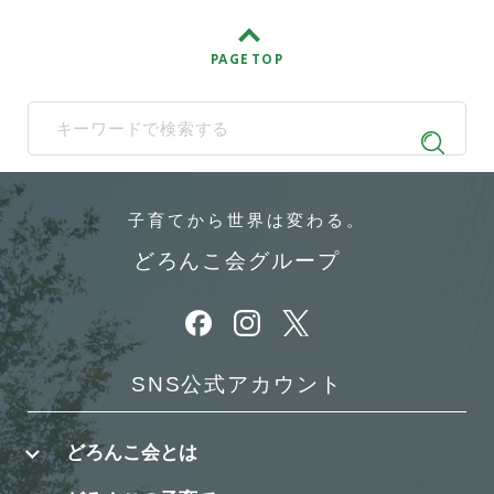
PAGE TOP
When autocomplete results are available use up and down arrows t
子育てから
世界は変わる。
どろんこ会グループ
別ウィンドウで開きます
別ウィンドウで開きます
別ウィンドウで開きます
SNS公式アカウント
どろんこ会とは