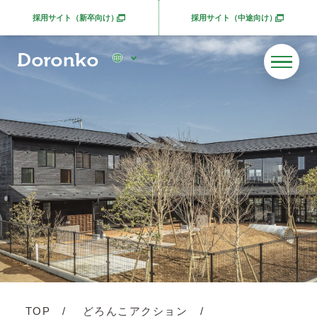
採用サイト（新卒向け）
採用サイト（中途向け）
別ウィンドウで開きます
別ウィンドウで開きま
TOP
どろんこアクション