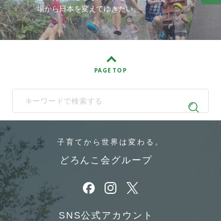
場から日本を変えてゆきたい。
PAGE TOP
When autocomplete results are available use up and down arrows t
子育てから
世界は変わる。
どろんこ会グループ
別ウィンドウで開きます
別ウィンドウで開きます
別ウィンドウで開きます
SNS公式アカウント