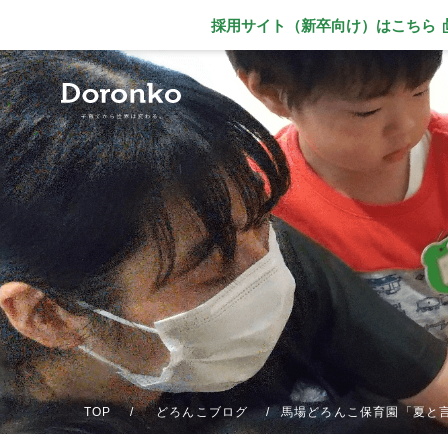
採用サイト（新卒向け）
はこちら
別ウィンドウで
TOP
どろんこブログ
馬場どろんこ保育園「夏と