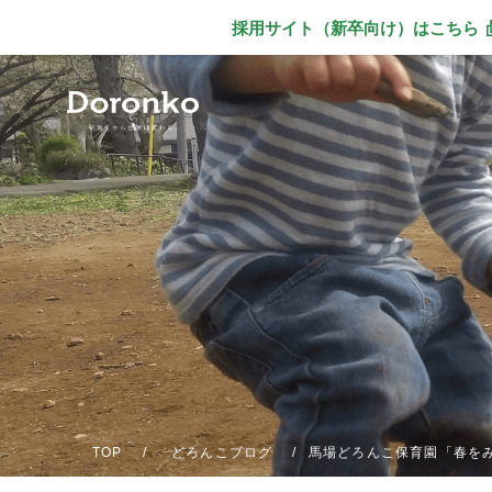
採用サイト（新卒向け）
はこちら
別ウィンドウで
TOP
どろんこブログ
馬場どろんこ保育園「春を