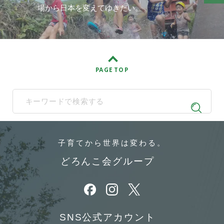
場から日本を変えてゆきたい。
PAGE TOP
When autocomplete results are available use up and down arrows t
子育てから
世界は変わる。
どろんこ会グループ
別ウィンドウで開きます
別ウィンドウで開きます
別ウィンドウで開きます
SNS公式アカウント