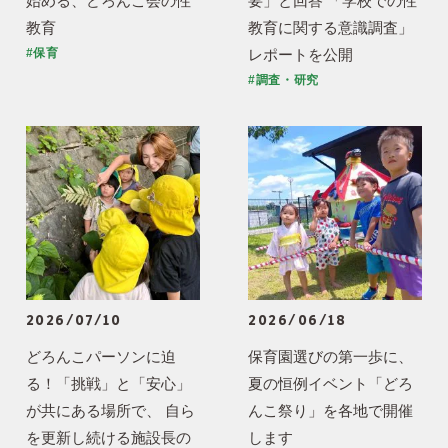
始める、どろんこ会の性
要」と回答 「学校での性
教育
教育に関する意識調査」
レポートを公開
#保育
#調査・研究
2026/07/10
2026/06/18
どろんこパーソンに迫
保育園選びの第一歩に、
る！「挑戦」と「安心」
夏の恒例イベント「どろ
が共にある場所で、 自ら
んこ祭り」を各地で開催
を更新し続ける施設長の
します