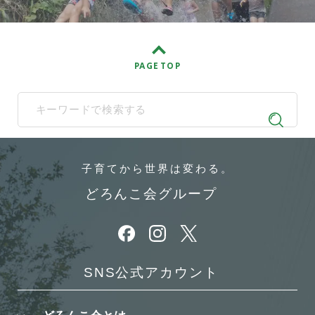
PAGE TOP
When autocomplete results are available use up and down arrows t
子育てから
世界は変わる。
どろんこ会グループ
別ウィンドウで開きます
別ウィンドウで開きます
別ウィンドウで開きます
SNS公式アカウント