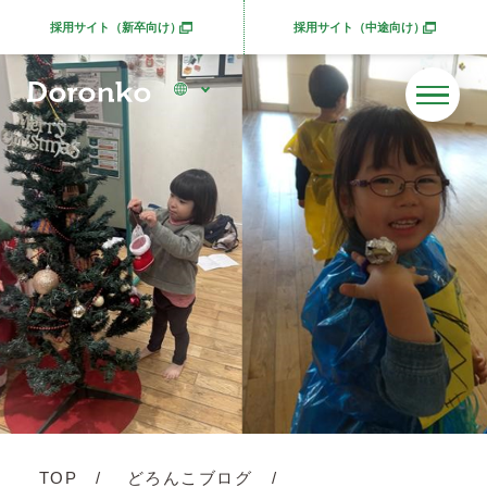
採用サイト（新卒向け）
採用サイト（中途向け）
別ウィンドウで開きます
別ウィンドウで開きま
TOP
どろんこブログ