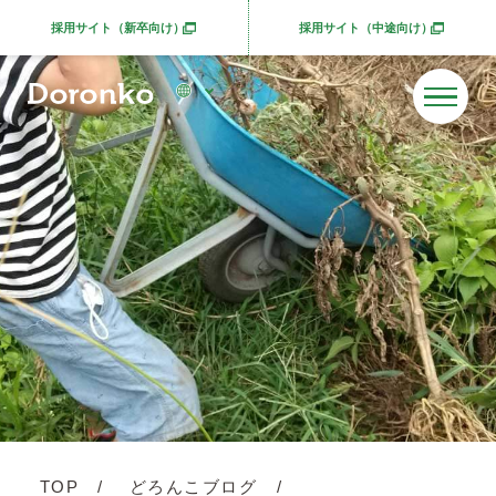
採用サイト（新卒向け）
採用サイト（中途向け）
別ウィンドウで開きます
別ウィンドウで開きま
TOP
どろんこブログ