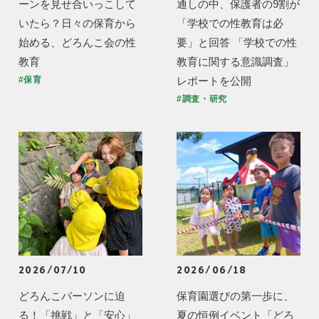
ーンを見せ合いっこして
通しの中、保護者の9割が
いたら？日々の保育から
「学校での性教育は必
始める、どろんこ会の性
要」と回答 「学校での性
教育
教育に関する意識調査」
レポートを公開
#保育
#調査・研究
2026/07/10
2026/06/18
どろんこパーソンに迫
保育園選びの第一歩に、
る！「挑戦」と「安心」
夏の恒例イベント「どろ