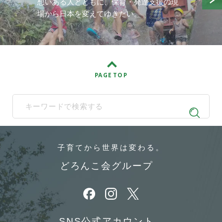
想いある人とともに、保育・発達支援の現
場から日本を変えてゆきたい。
PAGE TOP
When autocomplete results are available use up and down arrows t
子育てから
世界は変わる。
どろんこ会グループ
別ウィンドウで開きます
別ウィンドウで開きます
別ウィンドウで開きます
SNS公式アカウント