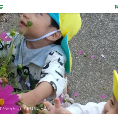
開きます
半年がたったつむぎ香取台ルーム」