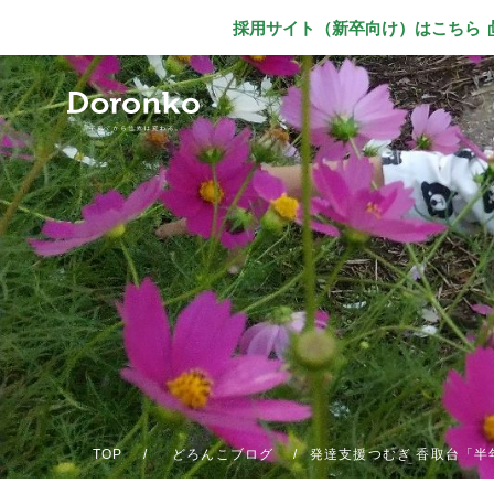
採用サイト（新卒向け）
はこちら
別ウィンドウで
TOP
どろんこブログ
発達支援つむぎ 香取台「