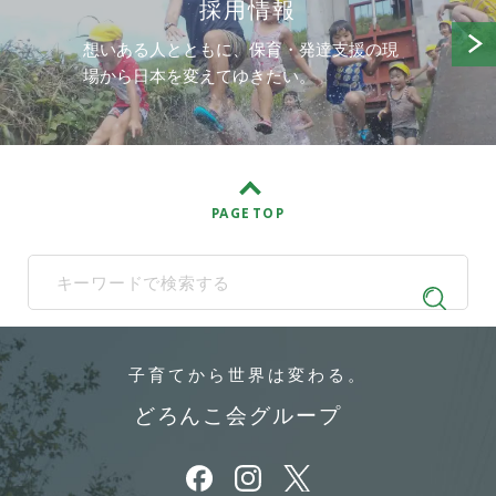
採用情報
想いある人とともに、保育・発達支援の現
場から日本を変えてゆきたい。
PAGE TOP
When autocomplete results are available use up and down arrows t
子育てから
世界は変わる。
どろんこ会グループ
別ウィンドウで開きます
別ウィンドウで開きます
別ウィンドウで開きます