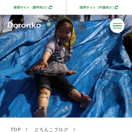
採用サイト（新卒向け）
採用サイト（中途向け）
別ウィンドウで開きます
別ウィンドウで開きま
TOP
どろんこブログ