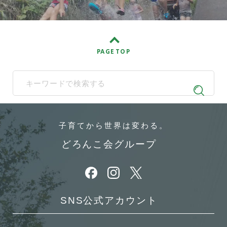
PAGE TOP
When autocomplete results are available use up and down arrows t
子育てから
世界は変わる。
どろんこ会グループ
別ウィンドウで開きます
別ウィンドウで開きます
別ウィンドウで開きます
SNS公式アカウント