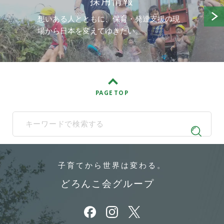
採用情報
想いある人とともに、保育・発達支援の現
場から日本を変えてゆきたい。
PAGE TOP
When autocomplete results are available use up and down arrows t
子育てから
世界は変わる。
どろんこ会グループ
別ウィンドウで開きます
別ウィンドウで開きます
別ウィンドウで開きます