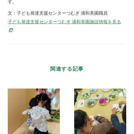
す。
文：子ども発達支援センターつむぎ 浦和美園職員
別ウ
子ども発達支援センターつむぎ 浦和美園施設情報を見る
関連する記事