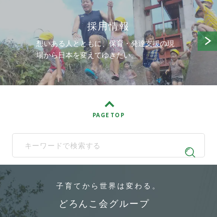
採用情報
想いある人とともに、保育・発達支援の現
場から日本を変えてゆきたい。
PAGE TOP
When autocomplete results are available use up and down arrows t
子育てから
世界は変わる。
どろんこ会グループ