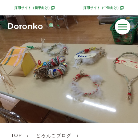
採用サイト（新卒向け）
採用サイト（中途向け）
別ウィンドウで開きます
別ウィンドウで開きま
TOP
どろんこブログ