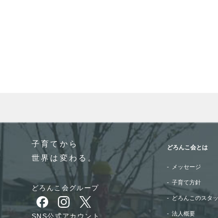
When autocomplete results are available use up and do
子育てから
どろんこ会とは
世界は変わる。
メッセージ
子育て方針
どろんこ会グループ
どろんこのスタ
別ウィンドウで開きます
別ウィンドウで開きます
別ウィンドウで開きます
法人概要
SNS公式アカウント