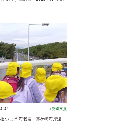
会」
12.24
#発達支援
援つむぎ 海老名「茅ケ崎海岸遠