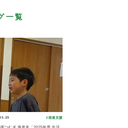
グ一覧
03.25
#発達支援
援つむぎ 海老名「2025年度 生活