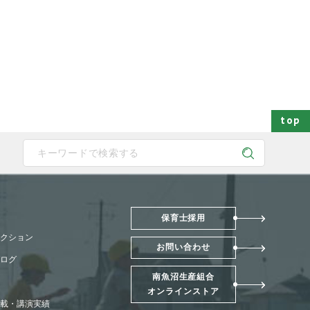
top
 device users, explore by touch or with swipe gestures.
保育士採用
クション
お問い合わせ
ログ
南魚沼生産組合
オンラインストア
載・講演実績