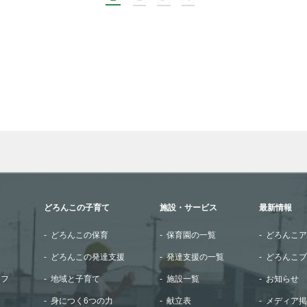
wn arrows to review and enter to go to the desired page. Touch
どろんこの子育て
施設・サービス
最新情報
どろんこの保育
保育園の一覧
どろんこア
どろんこの発達支援
発達支援の一覧
どろんこブ
ッフ
地域と子育て
施設一覧
お知らせ
身につく6つの力
献立表
メディア掲