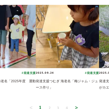
2025.09.24
2025.
#発達支援
#発達支援
老名「2025年度 運動
発達支援つむぎ 海老名「梅ジャム・ジュ
発達支
ース作り」
がカ
1
<
>
2
3
4