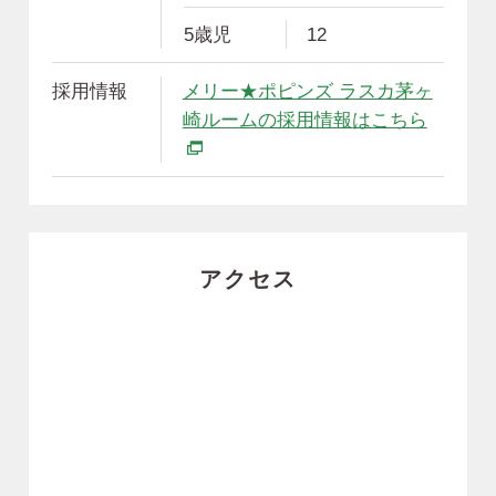
5歳児
12
採用情報
メリー★ポピンズ ラスカ茅ヶ
別ウィ
崎ルームの採用情報はこちら
アクセス