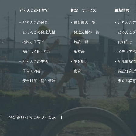
どろんこの子育て
施設・サービス
最新情報
どろんこの保育
保育園の一覧
どろんこア
どろんこの発達支援
発達支援の一覧
どろんこブ
ッフ
地域と子育て
施設一覧
お知らせ
身につく6つの力
献立表
メディア掲
どろんこの生活
事業紹介
新規開所情
子育て内容
食育
認証保育所
安全対策・衛生管理
東京都保育
特定商取引法に基づく表示