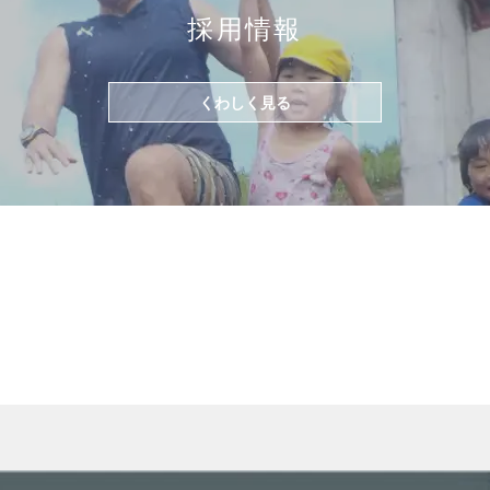
採用情報
くわしく見る
wn arrows to review and enter to go to the desired page. Touch