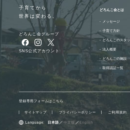
子育てから
どろんこ会とは
世界は変わる。
メッセージ
子育て方針
どろんこ会グループ
どろんこのスタ
別ウィンドウで開きます
別ウィンドウで開きます
別ウィンドウで開きます
法人概要
SNS公式アカウント
どろんこの施設
取得認証一覧
登録専用フォームはこちら
サイトマップ
プライバシーポリシー
ご利用規約
Language:
日本語
中文版
English