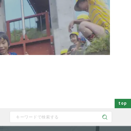
top
 device users, explore by touch or with swipe gestures.