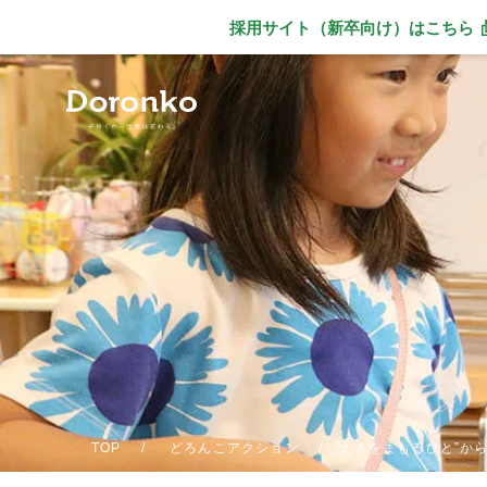
採用サイト（新卒向け）
はこちら
別ウィンドウで
TOP
どろんこアクション
“えきをまもるひと”か