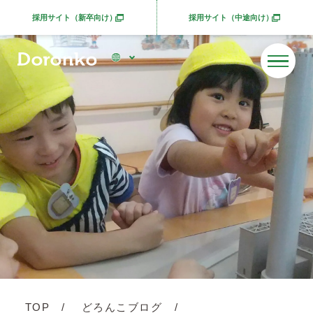
採用サイト（新卒向け）
採用サイト（中途向け）
別ウィンドウで開きます
別ウィンドウで開きま
TOP
どろんこブログ