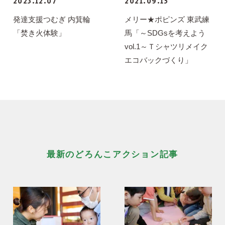
2023.12.07
2021.09.15
発達支援つむぎ 内箕輪
メリー★ポピンズ 東武練
「焚き火体験」
馬「～SDGsを考えよう
vol.1～Ｔシャツリメイク
エコバックづくり」
最新のどろんこアクション記事